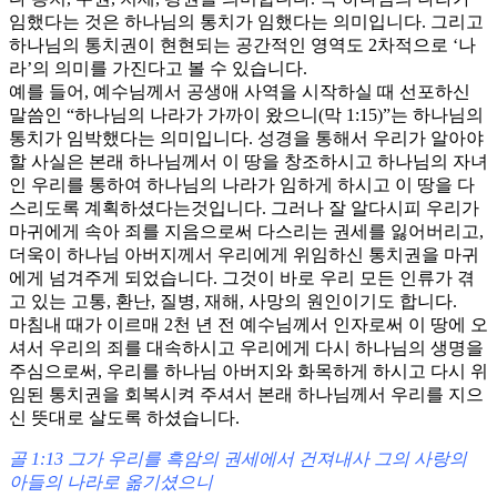
임했다는 것은 하나님의 통치가 임했다는 의미입니다. 그리고
하나님의 통치권이 현현되는 공간적인 영역도 2차적으로 ‘나
라’의 의미를 가진다고 볼 수 있습니다.
예를 들어, 예수님께서 공생애 사역을 시작하실 때 선포하신
말씀인 “하나님의 나라가 가까이 왔으니(막 1:15)”는 하나님의
통치가 임박했다는 의미입니다. 성경을 통해서 우리가 알아야
할 사실은 본래 하나님께서 이 땅을 창조하시고 하나님의 자녀
인 우리를 통하여 하나님의 나라가 임하게 하시고 이 땅을 다
스리도록 계획하셨다는것입니다. 그러나 잘 알다시피 우리가
마귀에게 속아 죄를 지음으로써 다스리는 권세를 잃어버리고,
더욱이 하나님 아버지께서 우리에게 위임하신 통치권을 마귀
에게 넘겨주게 되었습니다. 그것이 바로 우리 모든 인류가 겪
고 있는 고통, 환난, 질병, 재해, 사망의 원인이기도 합니다.
마침내 때가 이르매 2천 년 전 예수님께서 인자로써 이 땅에 오
셔서 우리의 죄를 대속하시고 우리에게 다시 하나님의 생명을
주심으로써, 우리를 하나님 아버지와 화목하게 하시고 다시 위
임된 통치권을 회복시켜 주셔서 본래 하나님께서 우리를 지으
신 뜻대로 살도록 하셨습니다.
골 1:13 그가 우리를 흑암의 권세에서 건져내사 그의 사랑의
아들의 나라로 옮기셨으니