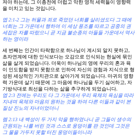
져야 하는데, 그 이층천에 더럽고 악한 영적 세력들이 영향력
을 미치고 있는 것입니다.
엡 2:1-2 그는 허물과 죄로 죽었던 너희를 살리셨도다 그 때에
너희는 그 가운데서 행하여 이 세상 풍조를 따르고 공중의 권
세잡은 자를 따랐으니 곧 지금 불순종의 아들들 가운데서 역사
하는 영이라
세 번째는 인간이 타락함으로 하나님이 계시되 알지 못하고,
초자연계에 대한 인식보다는 오감으로 인식되는 현실에 묶인
삶을 살게 되었습니다. 더욱이 하나님의 영에 우리의 혼과 육
이 인도함을 받지 못함으로 인하여 자신의 경험과 지식으로 형
성된 세상적인 가치관으로 살아가게 되었습니다. 마귀의 영향
력 가운데 살기 때문에 그 마음에 하나님을 두기 싫어하고, 자
기방식대로 최선을 다하는 삶을 추구하게 되었습니다.
엡 2:3 전에는 우리도 다 그 가운데서 우리 육체의 욕심을 따라
지내며 육체와 마음의 원하는 것을 하여 다른 이들과 같이 본
질상 진노의 자녀이었더니
렘 2:13 내 백성이 두 가지 악을 행하였나니 곧 그들이 생수의
근원되는 나를 버린 것과 스스로 웅덩이를 판 것인데 그것은
그 물을 가두지 못할 터진 웅덩이들이니라