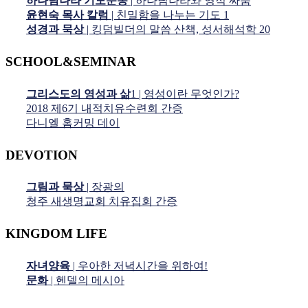
하나님나라 기도운동
| 하나님나라와 영적 싸움
윤현숙 목사 칼럼
| 친밀함을 나누는 기도 1
성경과 묵상
| 킹덤빌더의 말씀 산책, 성서해석학 20
SCHOOL&SEMINAR
그리스도의 영성과 삶
1 | 영성이란 무엇인가?
2018 제6기 내적치유수련회 간증
다니엘 홈커밍 데이
DEVOTION
그림과 묵상
| 장광의
청주 새생명교회 치유집회 간증
KINGDOM LIFE
자녀양육
| 우아한 저녁시간을 위하여!
문화
| 헨델의 메시아