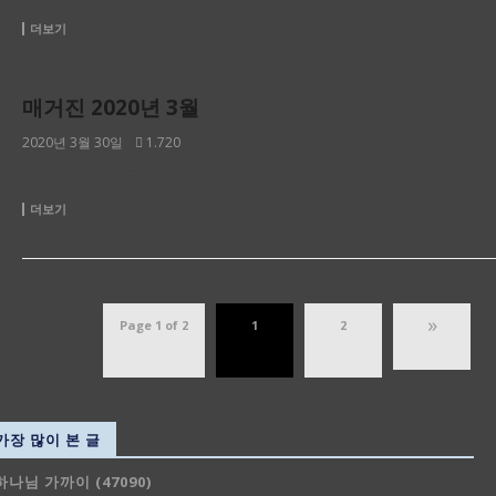
더보기
2020년
매거진 2020년 3월
2020년 3월 30일
1.720
※ 아래 이미지를 클릭하면 킹덤빌더 매거진 원본을 볼 수 있습니다. 
더보기
»
Page 1 of 2
1
2
가장 많이 본 글
하나님 가까이 (47090)