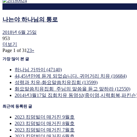
찬양영상
나는야 하나님의 통로
2018년 6월 25일
953
더보기
Page 1 of 3
1
2
3
»
가장 많이 본 글
하나님 가까이 (47140)
44,45년만에 듣게 되었습니다. 귀머거리 치유 (16684)
성령과 치유-화요말씀치유집회 (13599)
화요말씀치유집회_주님의 말씀을 듣고 말하라 (12550)
2014년3월17일 집회치유 동영상(중이염,시력회복,파킨슨) (
최근에 등록된 글
2023 킹덤빌더 매거진 9월호
2023 킹덤빌더 매거진 8월호
2023 킹덤빌더 매거진 7월호
2023 킹덤빌더 매거진 6월호