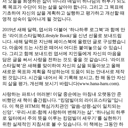
서 오늘을 희생하는 삶이 아니라 매일이 하나님의 하루가 되도
록 목표가 수단이 되는 삶을 살아야 합니다. 그리고 그 목표에
기초하여 자신의 삶을 계획하고 실행하고 평가하고 개선할 때
영적 성숙이 일어나게 될 것입니다.
2019년 새해 달력, 엽서와 더불어 ‘하나하루 로그북’과 함께 만
든 ‘라이프스타일북(Lifestyle Book)’을 신년 선물로 보내드립
니다. 새해 달력은 지난해 페이스북에 올렸던 글로 구성했습니
다. 마음에 드는 사진은 떼어서 어디든 붙여놓으실 수 있습니
다. 그리고 함께 보내드린 엽서에 지인들에게 자신의 마음을
담은 글을 써서 사랑을 전하는 것도 좋을 것 같습니다. ‘라이프
스타일북’은 새해를 맞이하여 자신의 삶을 되돌아보고 올해
새로운 목표와 계획을 작성하는데 도움이 되는 안내서로 제작
된 것입니다. 시간을 내어서 꼭 기록해 보시고, 한 해 동안 자신
의 삶을 평가, 개선해 보시기 바랍니다(www.hana-haru.com).
사랑하는 파트너 여러분! 이달 중순에는 마침내 오랫동안 준
비했던 새 책이 출간됩니다. “킹덤빌더의 라이프스타일”입니
다. 이 책은 HTM의 핵심가치관인 ‘말씀-성령-삶이 일치되는
신앙’, ‘우리-서로-함께 사랑하며 변해가는 삶’, ‘하나님의 하루
로 일터에서 주의 뜻을 이루는 킹덤빌더 세우기’를 실현하기
위한 실제적인 지침서로 볼 수 있습니다. 이 책에는 그동안 하