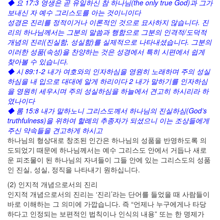
◆ 요 17:3 영생은 곧 유일하신 참 하나님(the only true God)과 그가
보내신 자 예수 그리스도를 아는 것이니이다
성경은 진리를 정적이거나 이론적인 것으로 묘사하지 않습니다. 진
리의 하나님께서는 그분의 말씀과 행함으로 그분의 인격적/도덕적
개념의 진리(진실함, 성실함)를 실제적으로 나타내셨습니다. 그분의
이러한 성품(속성)을 찬양하는 것은 성경에서 특히 시편에서 쉽게
찾아볼 수 있습니다.
◆ 시 89:1-2 내가 여호와의 인자하심을 영원히 노래하며 주의 성실
하심을 내 입으로 대대에 알게 하리이다 2 내가 말하기를 인자하심
을 영원히 세우시며 주의 성실하심을 하늘에서 견고히 하시리라 하
였나이다
◆ 롬 15:8 내가 말하노니 그리스도께서 하나님의 진실하심(God’s
truthfulness)을 위하여 할례의 추종자가 되셨으니 이는 조상들에게
주신 약속들을 견고하게 하시고
하나님의 형상대로 창조된 인간은 하나님의 성품을 반영하도록 의
도되었기 때문에 하나님께서는 예수 그리스도 안에서 거듭나 새로
운 피조물이 된 하나님의 자녀들이 그들 안에 있는 그리스도의 성품
인 진실, 성실, 정직을 나타내기 원하십니다.
(2) 인지적 개념으로서의 진리
인지적 개념으로서의 진리는 ‘진리’라는 단어를 들었을 때 사람들이
바로 이해하는 그 의미에 가깝습니다. 즉 “언제나 누구에게나 타당
하다고 인정되는 보편적인 법칙이나 인식의 내용” 또는 한 명제가