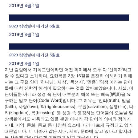
2019년 4월 1일
재생 중
2023 킹덤빌더 매거진 6월호
2019년 4월 1일
재생 중
2023 킹덤빌더 매거진 5월호
2019년 4월 1일
지난 칼럼에서 기독교인이라면 어떤 의미에서 모두 다 ‘신학자’라고
할 수 있다고 소개하며, 요한복음 3장 16절을 온전히 이해하기 위해
서는 그 구절 안에 ‘하나님’, ‘세상’, ‘독생자’, ‘믿음’, ‘영생’이라는 단어
들에 대한 신학적 해석이 필요하다는 것을 알아보았습니다. 사실, 이
단어들뿐 아니라 성경 속 단어 대부분이 해석 또는 해독(解讀)을 요
구하는 암호 단어(Code Word)입니다. 그 이유는 ‘진리(truth), 믿음
(faith), 사랑(love), 의(righteousness), 구원(salvation), 생명(life), 나
라(kingdom), 복(blessing)’ 등 성경 속 등장하는 단어들이 오늘날 일
상생활에서도 사용되고 있을 뿐만 아니라 각 단어의 의미와 정의가
시대, 지역, 문화, 종교 등 다양한 요소에 따라 다르게 규정되고 있기
때문입니다. 더 나아가 같은 시대, 지역, 문화에 살고 있다고 할지라
도 사람에 따라 다르게 이해하고 있기 때문입니다.