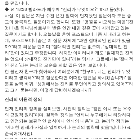
을 던집니다.
◆ 요 18:38 빌라도가 예수께 “진리가 무엇이오?” 하고 물었다.
사실, 이 질문은 지난 수천 년간 철학이 던져왔던 질문이자 모든 종
교의 궁극적인 질문이기도 합니다. 또한, “영원을 사모하는 마음”(전
3:11)을 하나님께로부터 받은 인간 내면 깊은 곳에 자리잡고 있는
질문이기도 합니다. 오늘날을 흔히 포스트모더니즘 시대라고 하는
데, 포스트모더니즘은 이 질문 자체에 “과연 절대적인 진리가 있을
까?”라고 의문을 던지며 “절대적인 진리”는 없으며, “상대적인 진
리”만이 있다고 주장합니다. 하지만 아이러니하게도 “절대적인 진리
는 없으며 상대적인 진리만이 있다”라는 명제가 그들에게는 ‘절대적
인 진리’라는 논리적 모순을 피할 길은 없어 보입니다.
한 불신자 친구가 찾아와서 여러분에게 “친구야, 너는 진리가 무엇
이라고 생각해?”라고 질문한다면 어떠한 답변을 하시겠습니까? 질
문을 살짝 바꿔, “성경에서는 진리를 무엇이라고 정의하고 있어?”라
고 그가 묻는다면, 어떻게 답변하시겠습니까?
진리의 어원적 정의
먼저 진리의 정의를 살펴보면, 사전적 정의는 “참된 이치 또는 우주
의 근원적 원리”이며, 철학적 정의는 “언제나 누구에게나 타당하다
고 인정되는 보편적인 법칙이나 인식의 내용”이고, 논리적 정의는
“어떠한 명제가 사실과 일치하거나 논리의 법칙에 맞음”입니다 (표
준국어대사전).