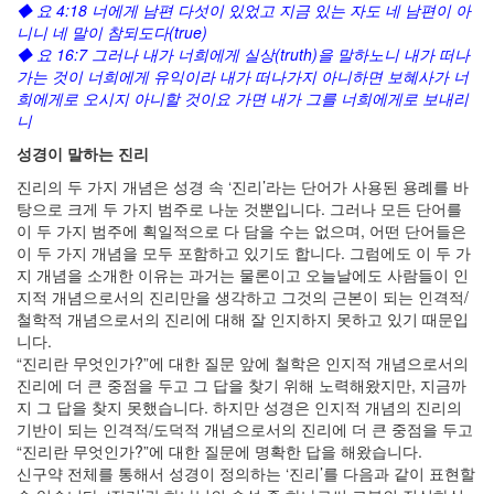
◆ 요 4:18 너에게 남편 다섯이 있었고 지금 있는 자도 네 남편이 아
니니 네 말이 참되도다(true)
◆ 요 16:7 그러나 내가 너희에게 실상(truth)을 말하노니 내가 떠나
가는 것이 너희에게 유익이라 내가 떠나가지 아니하면 보혜사가 너
희에게로 오시지 아니할 것이요 가면 내가 그를 너희에게로 보내리
니
성경이 말하는 진리
진리의 두 가지 개념은 성경 속 ‘진리’라는 단어가 사용된 용례를 바
탕으로 크게 두 가지 범주로 나눈 것뿐입니다. 그러나 모든 단어를
이 두 가지 범주에 획일적으로 다 담을 수는 없으며, 어떤 단어들은
이 두 가지 개념을 모두 포함하고 있기도 합니다. 그럼에도 이 두 가
지 개념을 소개한 이유는 과거는 물론이고 오늘날에도 사람들이 인
지적 개념으로서의 진리만을 생각하고 그것의 근본이 되는 인격적/
철학적 개념으로서의 진리에 대해 잘 인지하지 못하고 있기 때문입
니다.
“진리란 무엇인가?”에 대한 질문 앞에 철학은 인지적 개념으로서의
진리에 더 큰 중점을 두고 그 답을 찾기 위해 노력해왔지만, 지금까
지 그 답을 찾지 못했습니다. 하지만 성경은 인지적 개념의 진리의
기반이 되는 인격적/도덕적 개념으로서의 진리에 더 큰 중점을 두고
“진리란 무엇인가?”에 대한 질문에 명확한 답을 해왔습니다.
신구약 전체를 통해서 성경이 정의하는 ‘진리’를 다음과 같이 표현할