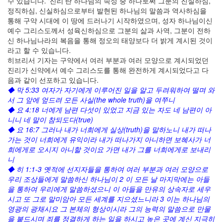
수 있습니다. ‘진리’란 하나님의 속성 중 하나로써 그분의 진실하심,
정직하심, 신실하심으로부터 발현된 하나님의 말씀과 역사하심을
통해 구약 시대에 이 땅에 드러나기 시작하였으며, 성자 하나님이신
예수 그리스도께서 성육신하심으로 그분의 삶과 사역, 그분이 전하
신 하나님나라의 복음을 통해 정오의 태양보다 더 밝게 계시된 것이
라고 할 수 있습니다.
히브리서 기자는 구약에서 여러 부분과 여러 모양으로 계시되었던
진리가 신약에서 예수 그리스도를 통해 완전하게 계시되었다고 다
음과 같이 선포하고 있습니다.
◆ 막 5:33 여자가 자기에게 이루어진 일을 알고 두려워하여 떨며 와
서 그 앞에 엎드려 모든 사실(the whole truth)을 여쭈니
◆ 요 4:18 너에게 남편 다섯이 있었고 지금 있는 자도 네 남편이 아
니니 네 말이 참되도다(true)
◆ 요 16:7 그러나 내가 너희에게 실상(truth)을 말하노니 내가 떠나
가는 것이 너희에게 유익이라 내가 떠나가지 아니하면 보혜사가 너
희에게로 오시지 아니할 것이요 가면 내가 그를 너희에게로 보내리
니
◆ 히 1:1-3 옛적에 선지자들을 통하여 여러 부분과 여러 모양으로
우리 조상들에게 말씀하신 하나님이 2 이 모든 날 마지막에는 아들
을 통하여 우리에게 말씀하셨으니 이 아들을 만유의 상속자로 세우
시고 또 그로 말미암아 모든 세계를 지으셨느니라 3 이는 하나님의
영광의 광채시요 그 본체의 형상이시라 그의 능력의 말씀으로 만물
을 붙드시며 죄를 정결하게 하는 일을 하시고 높은 곳에 계신 지극히