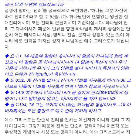
크신 이의 우편에 앉으셨느니라
성경이 말하는 ‘진리’를 궁극적으로 표현하면, ‘하나님 그분 자신이
바로 진리다!’라고 할 수 있습니다. 하나님만이 변함없는 영원한 절
대진리이시며 모든 진리의 근원이시며 기준이십니다. 하나님이 진
리 그 자체이시기 때문에 인류를 향한 하나님의 계시의 중심에는 단
순히 어떤 메시지나 사상, 명제나 진술, 문자나 상징이 있는 것이 아
니라 바로 인격을 가지신 성자 하나님이신 예수 그리스도가 계십니
다.
◆ 요 1:1, 14 태초에 말씀이 계시니라 이 말씀이 하나님과 함께 계
셨으니 이 말씀은 곧 하나님이시니라 14 말씀이 육신이 되어 우리
가운데 거하시매 우리가 그의 영광을 보니 아버지의 독생자의 영광
이요 은혜와 진리(truth)가 충만하더라
◆ 요 8:32, 36 진리를 알지니 진리가 너희를 자유롭게 하리라 36 그
러므로 아들이 너희를 자유롭게 하면 너희가 참으로 자유로우리라
◆ 요 14:6 예수께서 이르시되 내가 곧 길이요 진리(the truth)요 생
명이니 나로 말미암지 않고는 아버지께로 올 자가 없느니라
◆ 골 1:15a, 19 그는 보이지 아니하는 하나님의 형상이시오…19 아
버지께서는 모든 충만으로 예수 안에 거하게 하시고
예수 그리스도는 단순히 진리를 전하는 메신저가 아니라 진리 그 자
체이십니다. 그렇기 때문에 진리는 단순히 정적이거나 이론적 또는
추상적인 개념이나 사상 또는 명제가 아니라, 예수 그리스도께서 지