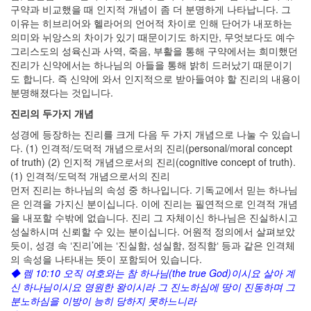
구약과 비교했을 때 인지적 개념이 좀 더 분명하게 나타납니다. 그
이유는 히브리어와 헬라어의 언어적 차이로 인해 단어가 내포하는
의미와 뉘앙스의 차이가 있기 때문이기도 하지만, 무엇보다도 예수
그리스도의 성육신과 사역, 죽음, 부활을 통해 구약에서는 희미했던
진리가 신약에서는 하나님의 아들을 통해 밝히 드러났기 때문이기
도 합니다. 즉 신약에 와서 인지적으로 받아들여야 할 진리의 내용이
분명해졌다는 것입니다.
진리의 두가지 개념
성경에 등장하는 진리를 크게 다음 두 가지 개념으로 나눌 수 있습니
다. (1) 인격적/도덕적 개념으로서의 진리(personal/moral concept
of truth) (2) 인지적 개념으로서의 진리(cognitive concept of truth).
(1) 인격적/도덕적 개념으로서의 진리
먼저 진리는 하나님의 속성 중 하나입니다. 기독교에서 믿는 하나님
은 인격을 가지신 분이십니다. 이에 진리는 필연적으로 인격적 개념
을 내포할 수밖에 없습니다. 진리 그 자체이신 하나님은 진실하시고
성실하시며 신뢰할 수 있는 분이십니다. 어원적 정의에서 살펴보았
듯이, 성경 속 ‘진리’에는 ‘진실함, 성실함, 정직함‘ 등과 같은 인격체
의 속성을 나타내는 뜻이 포함되어 있습니다.
◆ 렘 10:10 오직 여호와는 참 하나님(the true God)이시요 살아 계
신 하나님이시요 영원한 왕이시라 그 진노하심에 땅이 진동하며 그
분노하심을 이방이 능히 당하지 못하느니라