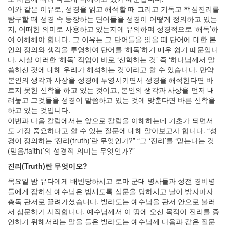
이와 같은 이유로, 성경을 읽고 해석할 때 그리고 기독교 핵심진리를
탐구할 때 성경 속 등장하는 단어들을 성경이 어떻게 정의하고 있는
지, 어떠한 의미로 사용하고 있는지에 유의하며 성경적으로 ‘해독’하
여 이해해야 합니다. 그 이유는 그 단어들을 읽을 때 단어에 대한 본
인의 정의와 생각을 투영하여 단어를 ‘해독’하기 매우 쉽기 때문입니
다. 사실 이러한 ‘해독’ 작업이 바로 ‘신학하는 것’ 즉 ‘하나님께서 말
씀하신 것에 대해 우리가 해석하는 것’이라고 할 수 있습니다. 만약
본인의 생각과 사상을 성경에 투영시키면서 성경을 해석한다면 바
르지 못한 신학을 하고 있는 것이고, 본인의 생각과 사상을 먼저 내
려놓고 그것들을 성경이 말씀하고 있는 것에 맞춘다면 바른 신학을
하고 있는 것입니다.
이번과 다음 칼럼에서는 앞으로 칼럼을 이해하는데 기초가 되면서
도 가장 중요하다고 할 수 있는 질문에 대해 알아보고자 합니다. “성
경이 정의하는 ‘진리(truth)’란 무엇인가?” “그 ‘진리’를 ‘믿는다는 것
(믿음/faith)’의 성경적 의미는 무엇인가?”
진리(Truth)란 무엇이오?
목요일 밤 유다에게 배반당하시고 로마 군대 병사들과 성전 경비병
들에게 잡히신 예수님은 밤새도록 심문을 당하시고 날이 밝자마자
총독 관저로 끌려가셨습니다. 빌라도는 예수님을 관저 안으로 불러
서 심문하기 시작합니다. 예수님께서 이 땅에 오신 목적이 진리를 증
언하기 위해서라는 말을 들은 빌라도는 예수님께 다음과 같은 질문