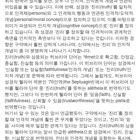
위의 한국어 정의를 보면, 모두 다 인지적, 인식론적 개념과 연관되
어있음을 볼 수 있습니다. 이에 반해, 성경은 ‘진리(truth)’를 일차적
으로 인격체(persons)와 그 인격체의 행동과 연관된 인격적/도덕적
개념(personal/moral concept)으로 정의하고 있으며, 이를 바탕으로
의미가 파생되어 인지적 개념(cognitive concept)으로 ‘진리’를 정의
하고 있습니다. 즉 성경은 ‘진리’를 정의할 때 인격적이며 관계적인
측면을 인지적인 측면보다 더 강조하고 있다는 것입니다. 이러한 경
향은 구약에서 훨씬 강하게 나타나며, 신약에서는 ‘진리’의 인지적
개념이 좀 더 분명하게 나타나기 시작합니다.
진리(truth)와 상응되는 히브리어 단어는 ʾĕmet으로 확고함, 안정감,
충실함, 진실함 등의 의미를 가집니다. 이 히브리어 단어는 성경에서
‘신실함 또는 성실함(faithfulness/인격적 개념)’ 또는 ‘진리(truth/인
지적 개념)’로 문맥에 따라 번역됩니다. 그래서 놀랍게도, 히브리어
성경의 헬라어 역본인 ‘70인역(the Septuagint)’에서 이 히브리어 단
어를 헬라어 단어 중 ‘진리(truth)’를 뜻하는 alētheia로 번역하기도
했지만, 그보다 더 빈번하게 헬라어 단어 중 ‘믿음(faith), 신실함
(faithfulness), 신뢰할 수 있음(trustworthiness)’을 뜻하는 pistis로
번역했다는 것입니다.
여기서 알 수 있는 것은 앞서 언급했듯이, 구약에서는 ‘진리’를 정의
할 때 인격적 개념에 훨씬 큰 무게를 두었다는 것이고, ‘진리’와 ‘믿
음’ 사이에 매우 밀접한 관계가 있다는 것입니다. 진리(truth)와 상응
되는 헬라어 단어는 앞서 언급한 alētheia으로 성경에서 ‘진리, 진실
함, 신실함’으로 번역되며, 진리의 인격적 개념을 포함하는 동시에,