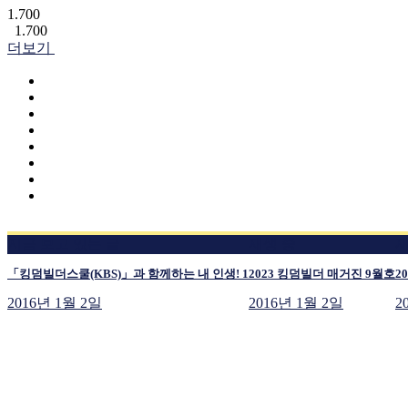
1.700
1.700
더보기
지금 보고 있는 글
재생 중
재
「킹덤빌더스쿨(KBS)」과 함께하는 내 인생! 1
2023 킹덤빌더 매거진 9월호
2
2016년 1월 2일
2016년 1월 2일
2