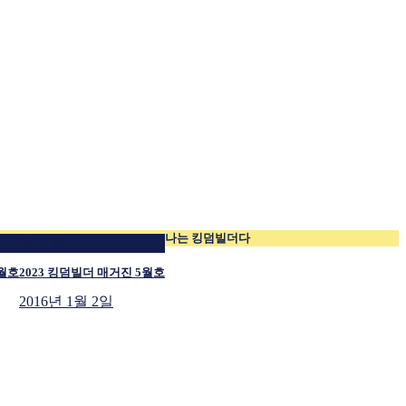
나는 킹덤빌더다
재생 중
6월호
2023 킹덤빌더 매거진 5월호
2016년 1월 2일