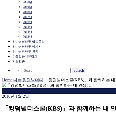
2020년
2019년
2018년
2017년
2016년
2015년
2014년
2013년
하나님의하루-말씀묵상
하나님의하루-메시지
하나님의하루-찬양
화요말씀치유집회
치유간증
Home
나는 킹덤빌더다
「킹덤빌더스쿨(KBS)」과 함께하는 내 
나는 킹덤빌더다
2016년 1월 2일
「킹덤빌더스쿨(KBS)」과 함께하는 내 인생