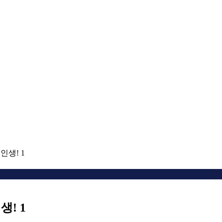
인생! 1
! 1