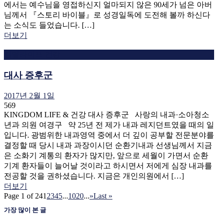
에서는 예수님을 영접하신지 얼마되지 않은 90세가 넘은 아버
님께서 『스토리 바이블』로 성경일독에 도전해 볼까 하신다
는 소식도 들었습니다. […]
더보기
킹덤라이프 건강
대사 증후군
2017년 2월 1일
569
KINGDOM LIFE & 건강 대사 증후군 사랑의 내과·소아청소
년과 의원 여경구 약 25년 전 제가 내과 레지던트였을 때의 일
입니다. 광범위한 내과영역 중에서 더 깊이 공부할 전문분야를
결정할 때 당시 내과 과장이시던 순환기내과 선생님께서 지금
은 소화기 계통의 환자가 많지만, 앞으로 세월이 가면서 순환
기계 환자들이 늘어날 것이라고 하시면서 저에게 심장 내과를
전공할 것을 권하셨습니다. 지금은 개인의원에서 […]
더보기
Page 1 of 24
1
2
3
4
5
...
10
20
...
»
Last »
가장 많이 본 글