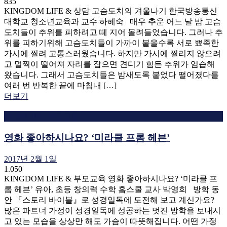
835
KINGDOM LIFE & 상담 고슴도치의 겨울나기 한국방송통신
대학교 청소년교육과 교수 하혜숙 매우 추운 어느 날 밤 고슴
도치들이 추위를 피하려고 떼 지어 몰려들었습니다. 그러나 추
위를 피하기위해 고슴도치들이 가까이 붙을수록 서로 뾰족한
가시에 찔려 고통스러웠습니다. 하지만 가시에 찔리지 않으려
고 멀찍이 떨어져 자리를 잡으면 견디기 힘든 추위가 엄습해
왔습니다. 그래서 고슴도치들은 밤새도록 붙었다 떨어졌다를
여러 번 반복한 끝에 마침내 […]
더보기
킹덤라이프 부모교육
영화 좋아하시나요? ‘미라클 프롬 헤븐’
2017년 2월 1일
1.050
KINGDOM LIFE & 부모교육 영화 좋아하시나요? ‘미라클 프
롬 헤븐’ 유아, 초등 창의력 수학 홈스쿨 교사 박영희 방학 동
안 『스토리 바이블』로 성경일독에 도전해 보고 계신가요?
많은 파트너 가정이 성경일독에 성공하는 멋진 방학을 보내시
고 있는 모습을 상상만 해도 가슴이 따뜻해집니다. 어떤 가정