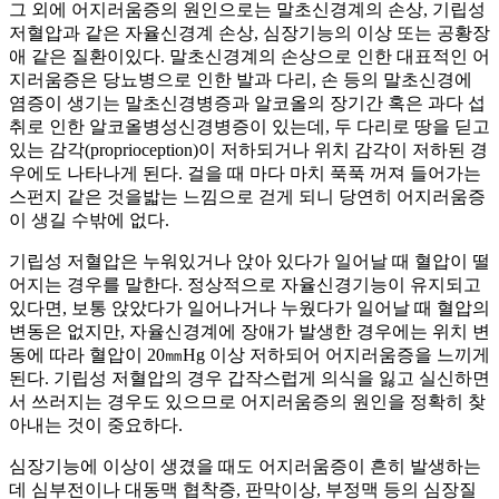
그 외에 어지러움증의 원인으로는 말초신경계의 손상, 기립성
저혈압과 같은 자율신경계 손상, 심장기능의 이상 또는 공황장
애 같은 질환이있다. 말초신경계의 손상으로 인한 대표적인 어
지러움증은 당뇨병으로 인한 발과 다리, 손 등의 말초신경에
염증이 생기는 말초신경병증과 알코올의 장기간 혹은 과다 섭
취로 인한 알코올병성신경병증이 있는데, 두 다리로 땅을 딛고
있는 감각(proprioception)이 저하되거나 위치 감각이 저하된 경
우에도 나타나게 된다. 걸을 때 마다 마치 푹푹 꺼져 들어가는
스펀지 같은 것을밟는 느낌으로 걷게 되니 당연히 어지러움증
이 생길 수밖에 없다.
기립성 저혈압은 누워있거나 앉아 있다가 일어날 때 혈압이 떨
어지는 경우를 말한다. 정상적으로 자율신경기능이 유지되고
있다면, 보통 앉았다가 일어나거나 누웠다가 일어날 때 혈압의
변동은 없지만, 자율신경계에 장애가 발생한 경우에는 위치 변
동에 따라 혈압이 20㎜Hg 이상 저하되어 어지러움증을 느끼게
된다. 기립성 저혈압의 경우 갑작스럽게 의식을 잃고 실신하면
서 쓰러지는 경우도 있으므로 어지러움증의 원인을 정확히 찾
아내는 것이 중요하다.
심장기능에 이상이 생겼을 때도 어지러움증이 흔히 발생하는
데 심부전이나 대동맥 협착증, 판막이상, 부정맥 등의 심장질