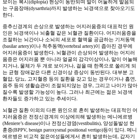
보이는 복시(diplopia) 현상이 동반되며 말이 어눌하게 발음되
는 구음장애(dysarthria)까지 발생하는 뇌경색으로 찾아오기도
한다.
중추신경계의 손상으로 발생하는 어지러움증의 대표적인 원
인은 뇌경색이나 뇌출혈 같은 뇌혈관 질환이다. 어지러움증을
조절하는 뇌간이나 소뇌의 세포로 혈액을 공급하는 기저동맥
(basilar artery)이나 척추동맥(vertebral artery)이 좁아진 경우에
어지러움증이 발생한다. 뇌혈관이 손상되어 발생하는 어지러
움증은 어지러움 뿐 아니라 얼굴의 감각이상이나, 말이 어눌해
지거나, 물체가 두 개로 보이거나, 걸을 때 한쪽으로 쏠리게 되
는 균형 장애같은 다른 신경이상 증상이 동반된다. 대부분 고
혈압, 당뇨, 고지혈증 등의 질환을 갖고 있는 경우이거나 흡연,
음주 등의 생활습관이 조절되지않는 경우, 그리고 나이가 많아
질수록 발생할 가능성이 높다. 그러나 최근에는 젊은 뇌경색
환자들도 증가하고 있는 추세이다.
뇌혈관 질환 이외의 다른 원인으로 흔히 발생하는 대표적인 어
지러움증은 전정신경계의 이상에의해 발생하는 메니에르병
(Meniere’s disease)이나 전정신경염(vestibulitis), 양성돌발성 현
훈증(BPPV, benign paroxysmal positional vertigo)등이 있다. 메니
에르병은 비교적 젊은여성들에게서 흔히 발생하는데, 갑자기