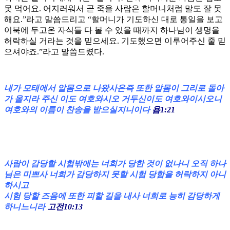
못 먹어요. 어지러워서 곧 죽을 사람은 할머니처럼 말도 잘 못
해요.”라고 말씀드리고 “할머니가 기도하신 대로 통일을 보고
이북에 두고온 자식들 다 볼 수 있을 때까지 하나님이 생명을
허락하실 거라는 것을 믿으세요. 기도했으면 이루어주신 줄 믿
으셔야죠.”라고 말씀드렸다.
내가 모태에서 알몸으로 나왔사온즉 또한 알몸이 그리로 돌아
가 올지라 주신 이도 여호와시오 거두신이도 여호와이시오니
여호와의 이름이 찬송을 받으실지니이다
욥1:21
사람이 감당할 시험밖에는 너희가 당한 것이 없나니 오직 하나
님은 미쁘사 너희가 감당하지 못할 시험 당함을 허락하지 아니
하시고
시험 당할 즈음에 또한 피할 길을 내사 너희로 능히 감당하게
하니느니라
고전10:13