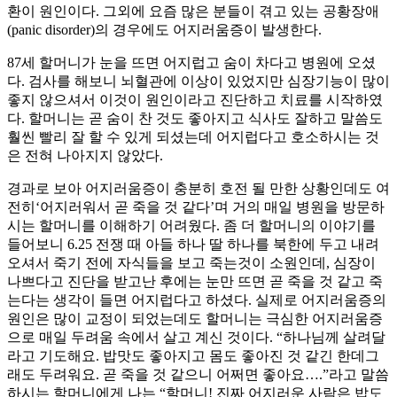
환이 원인이다. 그외에 요즘 많은 분들이 겪고 있는 공황장애
(panic disorder)의 경우에도 어지러움증이 발생한다.
87세 할머니가 눈을 뜨면 어지럽고 숨이 차다고 병원에 오셨
다. 검사를 해보니 뇌혈관에 이상이 있었지만 심장기능이 많이
좋지 않으셔서 이것이 원인이라고 진단하고 치료를 시작하였
다. 할머니는 곧 숨이 찬 것도 좋아지고 식사도 잘하고 말씀도
훨씬 빨리 잘 할 수 있게 되셨는데 어지럽다고 호소하시는 것
은 전혀 나아지지 않았다.
경과로 보아 어지러움증이 충분히 호전 될 만한 상황인데도 여
전히‘어지러워서 곧 죽을 것 같다’며 거의 매일 병원을 방문하
시는 할머니를 이해하기 어려웠다. 좀 더 할머니의 이야기를
들어보니 6.25 전쟁 때 아들 하나 딸 하나를 북한에 두고 내려
오셔서 죽기 전에 자식들을 보고 죽는것이 소원인데, 심장이
나쁘다고 진단을 받고난 후에는 눈만 뜨면 곧 죽을 것 같고 죽
는다는 생각이 들면 어지럽다고 하셨다. 실제로 어지러움증의
원인은 많이 교정이 되었는데도 할머니는 극심한 어지러움증
으로 매일 두려움 속에서 살고 계신 것이다. “하나님께 살려달
라고 기도해요. 밥맛도 좋아지고 몸도 좋아진 것 같긴 한데그
래도 두려워요. 곧 죽을 것 같으니 어쩌면 좋아요….”라고 말씀
하시는 할머니에게 나는 “할머니! 진짜 어지러운 사람은 밥도