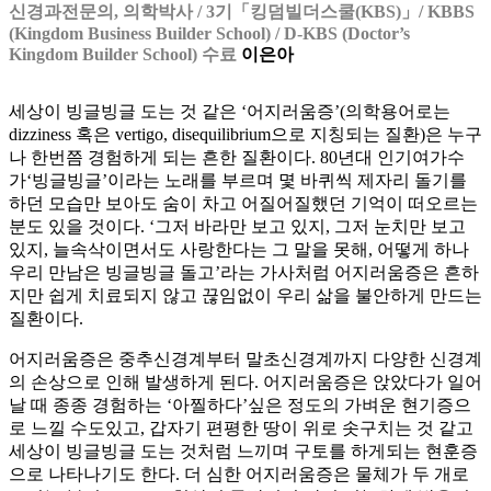
신경과전문의, 의학박사 / 3기「킹덤빌더스쿨(KBS)」/ KBBS
(Kingdom Business Builder School) / D-KBS (Doctor’s
Kingdom Builder School) 수료
이은아
세상이 빙글빙글 도는 것 같은 ‘어지러움증’(의학용어로는
dizziness 혹은 vertigo, disequilibrium으로 지칭되는 질환)은 누구
나 한번쯤 경험하게 되는 흔한 질환이다. 80년대 인기여가수
가‘빙글빙글’이라는 노래를 부르며 몇 바퀴씩 제자리 돌기를
하던 모습만 보아도 숨이 차고 어질어질했던 기억이 떠오르는
분도 있을 것이다. ‘그저 바라만 보고 있지, 그저 눈치만 보고
있지, 늘속삭이면서도 사랑한다는 그 말을 못해, 어떻게 하나
우리 만남은 빙글빙글 돌고’라는 가사처럼 어지러움증은 흔하
지만 쉽게 치료되지 않고 끊임없이 우리 삶을 불안하게 만드는
질환이다.
어지러움증은 중추신경계부터 말초신경계까지 다양한 신경계
의 손상으로 인해 발생하게 된다. 어지러움증은 앉았다가 일어
날 때 종종 경험하는 ‘아찔하다’싶은 정도의 가벼운 현기증으
로 느낄 수도있고, 갑자기 편평한 땅이 위로 솟구치는 것 같고
세상이 빙글빙글 도는 것처럼 느끼며 구토를 하게되는 현훈증
으로 나타나기도 한다. 더 심한 어지러움증은 물체가 두 개로