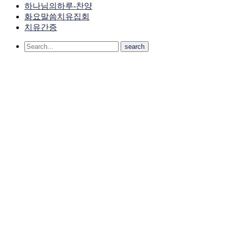
하나님의하루-찬양
화요말씀치유집회
치유간증