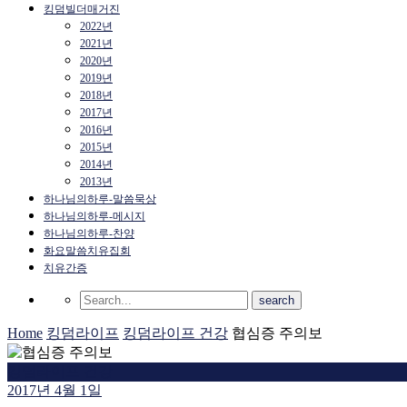
킹덤빌더매거진
2022년
2021년
2020년
2019년
2018년
2017년
2016년
2015년
2014년
2013년
하나님의하루-말씀묵상
하나님의하루-메시지
하나님의하루-찬양
화요말씀치유집회
치유간증
Home
킹덤라이프
킹덤라이프 건강
협심증 주의보
킹덤라이프 건강
2017년 4월 1일