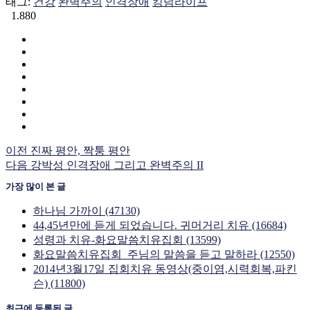
태그:
건강
완벽주의
인격장애
킹덤라이프
1.880
이전
진짜 평안, 짝퉁 평안
다음
강박성 인격장애 그리고 완벽주의 II
가장 많이 본 글
하나님 가까이 (47130)
44,45년만에 듣게 되었습니다. 귀머거리 치유 (16684)
성령과 치유-화요말씀치유집회 (13599)
화요말씀치유집회_주님의 말씀을 듣고 말하라 (12550)
2014년3월17일 집회치유 동영상(중이염,시력회복,파킨
슨) (11800)
최근에 등록된 글