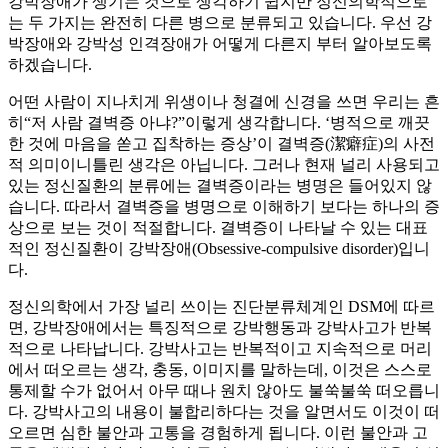
강박장애가 생기는 것으로 생각하기 쉽지만 정신의학적으로
는 두 가지는 완전히 다른 병으로 분류되고 있습니다. 우선 강
박장애와 강박성 인격장애가 어떻게 다른지 부터 알아보도록
하겠습니다.
어떤 사람이 지나치게 위생이나 청결에 신경을 쓰면 우리는 흔
히“저 사람 결벽증 아냐?”이렇게 생각합니다. ‘병적으로 깨끗
한 것에 마음을 쏟고 집착하는 증상’이 결벽증(潔癖症)의 사전
적 의미이니틀린 생각은 아닙니다. 그러나 현재 널리 사용되고
있는 정신질환의 분류에는 결벽증이라는 병명은 들어있지 않
습니다. 따라서 결벽증을 병명으로 이해하기 보다는 하나의 증
상으로 보는 것이 적절합니다. 결벽증이 나타날 수 있는 대표
적인 정신질환이 강박장애(Obsessive-compulsive disorder)입니
다.
정신의학에서 가장 널리 쓰이는 진단분류체계인 DSM에 따르
면, 강박장애에서는 특징적으로 강박행동과 강박사고가 반복
적으로 나타납니다. 강박사고는 반복적이고 지속적으로 머리
에서 떠오르는 생각, 충동, 이미지를 말하는데, 이것은 스스로
통제할 수가 없어서 아무 때나 원치 않아도 불쑥불쑥 떠오릅니
다. 강박사고의 내용이 불합리하다는 것을 알면서도 이것이 떠
오르면 심한 불안과 고통을 경험하게 됩니다. 이런 불안과 고