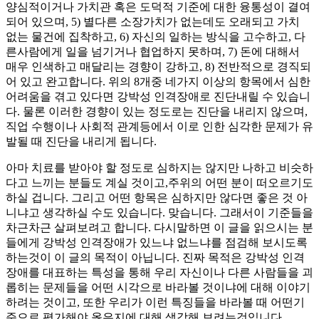
양심적이거나 가치관 혹은 도덕적 기준에 대한 융통성이 결여
되어 있으며, 5) 별다른 소장가치가 없는데도 오래되고 가치
없는 물건에 집착하고, 6) 자신의 일하는 방식을 고수하고, 다
른사람에게 일을 넘기거나 협업하지 못하며, 7) 돈에 대해서
매우 인색하고 매달리는 경향이 강하고, 8) 전반적으로 경직되
어 있고 완고합니다. 위의 8개중 네가지 이상의 항목에서 심한
어려움을 겪고 있다면 강박성 인격장애로 진단내릴 수 있습니
다. 물론 이러한 경향이 있는 정도로는 진단을 내리지 않으며,
직업 수행이나 사회적 관계등에서 이로 인한 심각한 문제가 유
발될 때 진단을 내리게 됩니다.
아마 치료를 받아야 할 정도로 심하지는 않지만 나하고 비슷하
다고 느끼는 분들도 계실 것이고,주위의 어떤 분이 떠오르기도
하실 겁니다. 그리고 어떤 항목은 심하지만 않다면 좋은 것 아
니냐고 생각하실 수도 있습니다. 맞습니다. 그래서이 기준들을
차근차근 살펴보려고 합니다. 다시말하면 이 글을 읽으시는 분
들에게 강박성 인격장애가 있느냐 없느냐를 점검해 보시도록
하는것이 이 글의 목적이 아닙니다. 진짜 목적은 강박성 인격
장애를 대표하는 특성을 통해 우리 자신이나 다른 사람들을 괴
롭히는 문제들을 어떤 시각으로 바라볼 것이냐에 대해 이야기
하려는 것이고, 또한 우리가 이런 특징들을 바라볼 때 어떤기
준으로 평가해야 옳은지에 대해 생각해 보려는것입니다.