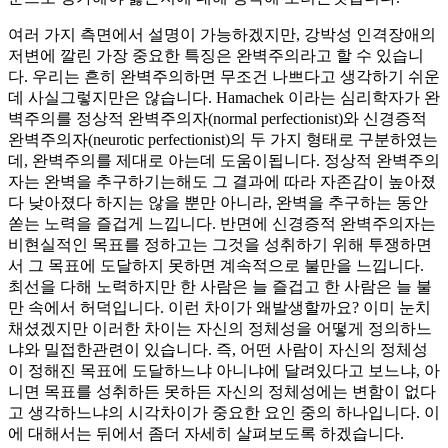
여러 가지 측면에서 설명이 가능하겠지만, 강박성 인격장애의
저변에 깔린 가장 중요한 특징은 완벽주의라고 할 수 있습니
다. 우리는 흔히 완벽주의하면 무조건 나쁘다고 생각하기 쉬운
데 사실그렇지만은 않습니다. Hamachek 이라는 심리학자가 완
벽주의를 정상적 완벽주의자(normal perfectionist)와 신경증적
완벽주의자(neurotic perfectionist)의 두 가지 형태로 구분하였는
데, 완벽주의를 제대로 아는데 도움이됩니다. 정상적 완벽주의
자는 완벽을 추구하기는해도 그 결과에 따라 자존감이 높아졌
다 낮아졌다 하지는 않을 뿐만 아니라, 완벽을 추구하는 동안
쏟는 노력을 즐겁게 느낍니다. 반면에 신경증적 완벽주의자는
비현실적인 목표를 정하고는 그것을 성취하기 위해 투쟁하면
서 그 목표에 도달하지 못하면 계속적으로 불만을 느낍니다.
최선을 다해 노력하지만 한 사람은 늘 즐겁고 한 사람은 늘 불
만 속에서 허덕입니다. 이런 차이가 왜발생할까요? 이미 눈치
채셨겠지만 이러한 차이는 자신의 정체성을 어떻게 정의하느
냐와 밀접한관련이 있습니다. 즉, 어떤 사람이 자신의 정체성
이 정해진 목표에 도달하느냐 아니냐에 달려있다고 보느냐, 아
니면 목표를 성취하든 못하든 자신의 정체성에는 변함이 없다
고 생각하느냐의 시각차이가 중요한 요인 중의 하나입니다. 이
에 대해서는 뒤에서 좀더 자세히 살펴보도록 하겠습니다.