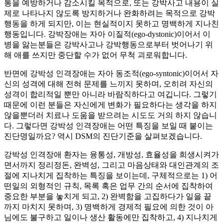
통을 예방하거나 감소시킬 목적으로, 또는 강박사고 내용이 실
제로 나타나지 않도록 방지하거나 완화하려는 목적으로 강박
행동을 하게 되지만, 이는 현실적이지 못하고 명백하게 지나친
행동입니다. 강박장애는 자아 이질적(ego-dystonic)이어서 이
병을 앓는분들은 강박사고나 강박행동으로부터 벗어나기 위
해 애를 쓰지만 중단할 수가 없어 무척 괴로워합니다.
반면에 강박성 인격장애는 자아 동조적(ego-syntonic)이어서 자
신의 성격에 대해 전혀 문제를 느끼지 못하며, 오히려 자신의
성격이 합리적일 뿐만 아니라 바람직하다고 여깁니다. 그렇기
때문에 이런 분들은 자신에게 변화가 필요하다는 생각을 하지
않을뿐더러 치료나 도움을 받으려는 시도도 거의 하지 않습니
다. 그렇다면 강박성 인격장애는 어떤 특징을 보일 때 붙이는
진단명일까요? 역시 DSM의 진단기준을 살펴보겠습니다.
강박성 인격장애 환자는 융통성, 개방성, 효율성을 희생시켜가
면서까지 정리정돈, 완벽성, 그리고 마음상태와 대인관계의 조
절에 지나치게 집착하는 특징을 보이는데, 구체적으로는 1) 어
떤일의 외형적인 규칙, 목록 혹은 업무 간의 순서에 집착하여
중요한 부분을 놓치게 되고, 2) 완벽함을 고집하다가 일을 끝
까지 마치지 못하며, 3) 명백하게 경제적 필요에 의한 것이 아
님에도 불구하고 일이나 생산 활동에만 집착하고, 4) 지나치게